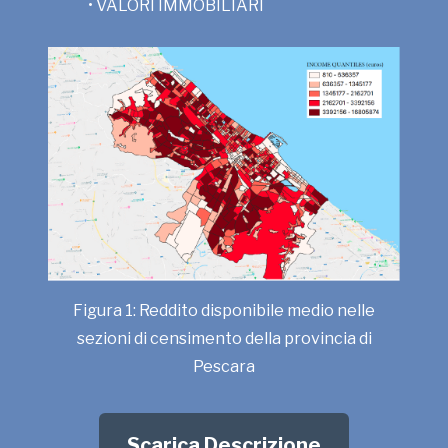
• VALORI IMMOBILIARI
Figura 1: Reddito disponibile medio nelle
sezioni di censimento della provincia di
Pescara
Scarica Descrizione